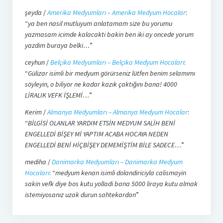
şeyda
/
Amerika Medyumları – Amerika Medyum Hocalar
:
“
ya ben nasil mutluyum anlatamam size bu yorumu
yazmasam icimde kalacakti bakin ben iki ay oncede yorum
yazdim buraya belki…
”
ceyhun
/
Belçika Medyumları – Belçika Medyum Hocaları
:
“
Gülizar isimli bir medyum görürseniz lütfen benim selamımı
söyleyin, o biliyor ne kadar kazık çaktığını bana! 4000
LİRALIK VEFK İŞLEMİ…
”
Kerim
/
Almanya Medyumları – Almanya Medyum Hocalar
:
“
BİLGİSİ OLANLAR YARDIM ETSİN MEDYUM SALİH BENİ
ENGELLEDİ BİŞEY Mİ YAPTIM ACABA HOCAYA NEDEN
ENGELLEDİ BENİ HİÇBİŞEY DEMEMİŞTİM BİLE SADECE…
”
mediha
/
Danimarka Medyumları – Danimarka Medyum
Hocaları
: “
medyum kenan isimli dolandiriciyla calismayin
sakin vefk diye bos kutu yolladi bana 5000 liraya kutu almak
istemiyosanız uzak durun sahtekardan
”