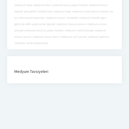
medyum hoca
medyum ebru
amerika büyü yapan hocalar
medyum emin
toprak şikayetleri
özbekistan medyum hoca
medyum büyü bozan hocalar
en
iyi yıldızname bakanlar
medyum özcan
sinoptaki medyum hocalar
geri
getirme vefki yaptıranlar
gerçek medyum hoca arıyorum
medyum ersun
şikayet
evlenme büyüsü yapan hocalar
medyum vahid şikayet
medyum
mikail yorum
medyum hasan basri
medyum ruhi yorum
medyum şehnaz
sahtekar
dicle medyumlar
Medyum Tavsiyeleri