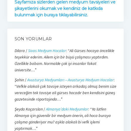
Sayfamıza sizlerden gelen medyum tavsiyeleri ve
şikayetlerini okumak ve kendiniz de katkıda
bulunmak için buraya tıklayabilirsiniz.
SON YORUMLAR
Dilara
/
Sivas Medyum Hocalar
: “
Ali Gürses hocaya öncelikle
teşekkür ederim. Ailem için bir büyü çalışması yaptırdım.
Özellikle babam. Normalde çok iyi insanlar fakat
üniversite…
”
Şahin
/
Avusturya Medyumları – Avusturya Medyum Hocalar
:
“
Vefkle alakalı çok tavsiye isteyen arkadaş olmuş benim size
vereceğim tek tavsiye ali gürses hocadır ben kendisini güneş
gazetesinde röportajında…
”
Şeyda Koçarslan
/
Almanya’daki Medyumlar
: “
Ya lütfen
Almanya için güvenilir bir medyum önerin, ali hoca buraya
çalışma gönderiyor mu? aşkla alakalı bi vefk işlemi
yaptırmak…
”