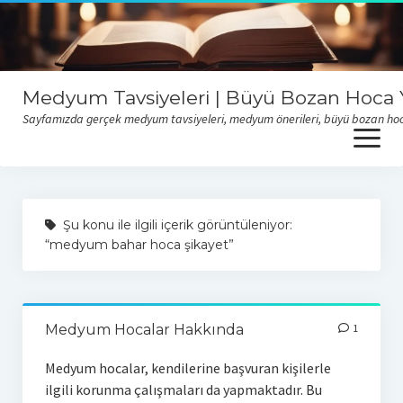
Medyum Tavsiyeleri | Büyü Bozan Hoca Y
Sayfamızda gerçek medyum tavsiyeleri, medyum önerileri, büyü bozan hoca y
open
menu
Sitemize sizlerden gelen medyum hoca tavsiyelerini okumak için
buraya tıklayabilirsiniz
Şu konu ile ilgili içerik görüntüleniyor:
“medyum bahar hoca şikayet”
Medyum Hocalar Hakkında
1
Medyum hocalar, kendilerine başvuran kişilerle
ilgili korunma çalışmaları da yapmaktadır. Bu