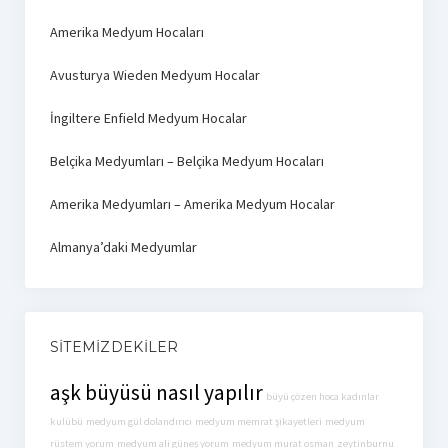
Amerika Medyum Hocaları
Avusturya Wieden Medyum Hocalar
İngiltere Enfield Medyum Hocalar
Belçika Medyumları – Belçika Medyum Hocaları
Amerika Medyumları – Amerika Medyum Hocalar
Almanya’daki Medyumlar
SITEMIZDEKILER
aşk büyüsü nasıl yapılır
büyü çözen hoca kadınlar
kulübü
medyum gül dolandırıcı
medyum memrat şikayetleri
medyum
rüstem yorum
medyum ali güneş yorum
medyum murat osman
zeytinburnu