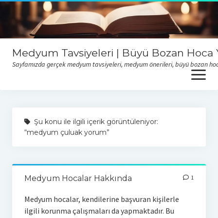
Medyum Tavsiyeleri | Büyü Bozan Hoca Y
Sayfamızda gerçek medyum tavsiyeleri, medyum önerileri, büyü bozan hoca y
open
menu
Sitemize sizlerden gelen medyum hoca tavsiyelerini okumak için
buraya tıklayabilirsiniz
Şu konu ile ilgili içerik görüntüleniyor:
“medyum çuluak yorum”
Medyum Hocalar Hakkında
1
Medyum hocalar, kendilerine başvuran kişilerle
ilgili korunma çalışmaları da yapmaktadır. Bu