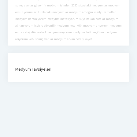
sonuç alanlar
güvenilir medyum isimleri 2020
sivastaki medyumlar
medyum
ersun yorumları
tuzladaki medyumlar
medyum erdoğan
medyum meftun
medyum karaca yorum
medyum matos yorum
suya bakan hocalar
medyum
alihan yorum
isviçre güvenilir medyum hoca
köln medyum arıyorum
medyum
emre aktaş
düsseldorf medyum arıyorum
medyum ferit
keçiören medyum
arıyorum
vefk sonuç alanlar
medyum erkan hoca şikayet
Medyum Tavsiyeleri