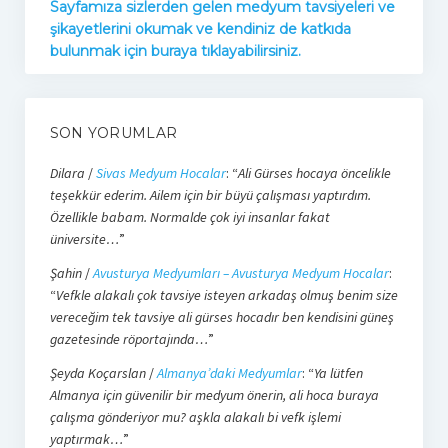
Sayfamıza sizlerden gelen medyum tavsiyeleri ve
şikayetlerini okumak ve kendiniz de katkıda
bulunmak için buraya tıklayabilirsiniz.
SON YORUMLAR
Dilara
/
Sivas Medyum Hocalar
: “
Ali Gürses hocaya öncelikle
teşekkür ederim. Ailem için bir büyü çalışması yaptırdım.
Özellikle babam. Normalde çok iyi insanlar fakat
üniversite…
”
Şahin
/
Avusturya Medyumları – Avusturya Medyum Hocalar
:
“
Vefkle alakalı çok tavsiye isteyen arkadaş olmuş benim size
vereceğim tek tavsiye ali gürses hocadır ben kendisini güneş
gazetesinde röportajında…
”
Şeyda Koçarslan
/
Almanya’daki Medyumlar
: “
Ya lütfen
Almanya için güvenilir bir medyum önerin, ali hoca buraya
çalışma gönderiyor mu? aşkla alakalı bi vefk işlemi
yaptırmak…
”