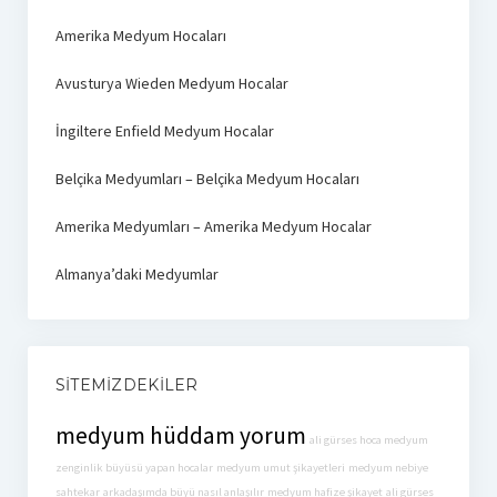
Amerika Medyum Hocaları
Avusturya Wieden Medyum Hocalar
İngiltere Enfield Medyum Hocalar
Belçika Medyumları – Belçika Medyum Hocaları
Amerika Medyumları – Amerika Medyum Hocalar
Almanya’daki Medyumlar
SITEMIZDEKILER
medyum hüddam yorum
ali gürses hoca medyum
zenginlik büyüsü yapan hocalar
medyum umut şikayetleri
medyum nebiye
sahtekar
arkadaşımda büyü nasıl anlaşılır
medyum hafize şikayet
ali gürses