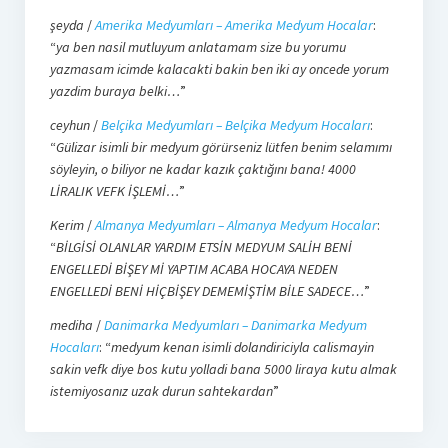
şeyda
/
Amerika Medyumları – Amerika Medyum Hocalar
:
“
ya ben nasil mutluyum anlatamam size bu yorumu
yazmasam icimde kalacakti bakin ben iki ay oncede yorum
yazdim buraya belki…
”
ceyhun
/
Belçika Medyumları – Belçika Medyum Hocaları
:
“
Gülizar isimli bir medyum görürseniz lütfen benim selamımı
söyleyin, o biliyor ne kadar kazık çaktığını bana! 4000
LİRALIK VEFK İŞLEMİ…
”
Kerim
/
Almanya Medyumları – Almanya Medyum Hocalar
:
“
BİLGİSİ OLANLAR YARDIM ETSİN MEDYUM SALİH BENİ
ENGELLEDİ BİŞEY Mİ YAPTIM ACABA HOCAYA NEDEN
ENGELLEDİ BENİ HİÇBİŞEY DEMEMİŞTİM BİLE SADECE…
”
mediha
/
Danimarka Medyumları – Danimarka Medyum
Hocaları
: “
medyum kenan isimli dolandiriciyla calismayin
sakin vefk diye bos kutu yolladi bana 5000 liraya kutu almak
istemiyosanız uzak durun sahtekardan
”